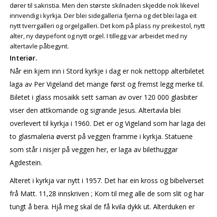
dører til sakristia. Men den største skilnaden skjedde nok likevel
innvendig i kyrkja. Der blei sidegalleria fjerna og det blei laga eit
nytt tverrgalleri og orgelgalleri. Det kom på plass ny preikestol, nytt
alter, ny døypefont og nytt orgel. I tillegg var arbeidet med ny
altertavle påbegynt.
Interiør.
Når ein kjem inn i Stord kyrkje i dag er nok nettopp alterbiletet
laga av Per Vigeland det mange først og fremst legg merke til.
Biletet i glass mosaikk sett saman av over 120 000 glasbiter
viser den attkomande og sigrande Jesus. Altertavla blei
overlevert til kyrkja i 1960. Det er og Vigeland som har laga dei
to glasmaleria øverst på veggen framme i kyrkja. Statuene
som står i nisjer på veggen her, er laga av bilethuggar
Agdestein.
Alteret i kyrkja var nytt i 1957. Det har ein kross og bibelverset
frå Matt. 11,28 innskriven ; Kom til meg alle de som slit og har
tungt å bera. Hjå meg skal de få kvila dykk ut. Alterduken er