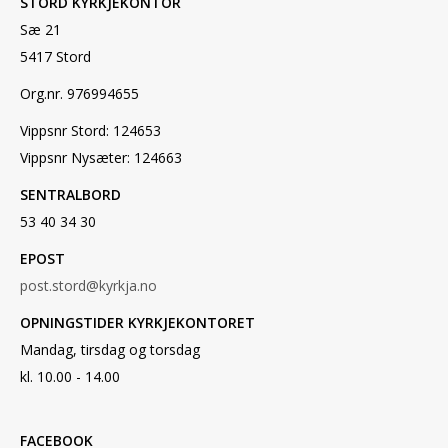
STORD KYRKJEKONTOR
Sæ 21
5417 Stord
Org.nr. 976994655
Vippsnr Stord: 124653
Vippsnr Nysæter: 124663
SENTRALBORD
53 40 34 30
EPOST
post.stord@kyrkja.no
OPNINGSTIDER KYRKJEKONTORET
Mandag, tirsdag og torsdag
kl. 10.00 - 14.00
FACEBOOK