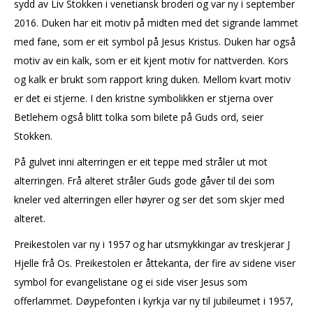
sydd av Liv Stokken i venetiansk broderi og var ny i september
2016. Duken har eit motiv på midten med det sigrande lammet
med fane, som er eit symbol på Jesus Kristus. Duken har også
motiv av ein kalk, som er eit kjent motiv for nattverden. Kors
og kalk er brukt som rapport kring duken. Mellom kvart motiv
er det ei stjerne. I den kristne symbolikken er stjerna over
Betlehem også blitt tolka som bilete på Guds ord, seier
Stokken.
På gulvet inni alterringen er eit teppe med stråler ut mot
alterringen. Frå alteret stråler Guds gode gåver til dei som
kneler ved alterringen eller høyrer og ser det som skjer med
alteret.
Preikestolen var ny i 1957 og har utsmykkingar av treskjerar J
Hjelle frå Os. Preikestolen er åttekanta, der fire av sidene viser
symbol for evangelistane og ei side viser Jesus som
offerlammet. Døypefonten i kyrkja var ny til jubileumet i 1957,