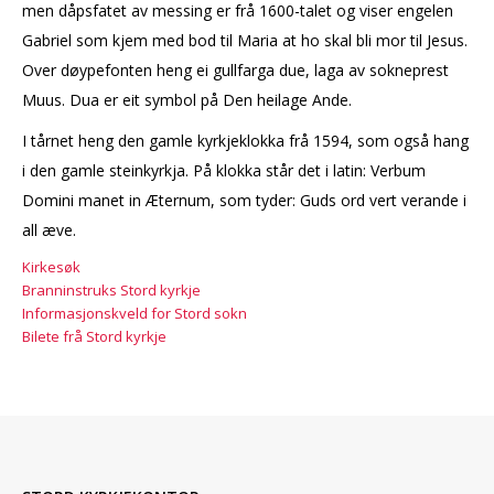
men dåpsfatet av messing er frå 1600-talet og viser engelen
Gabriel som kjem med bod til Maria at ho skal bli mor til Jesus.
Over døypefonten heng ei gullfarga due, laga av sokneprest
Muus. Dua er eit symbol på Den heilage Ande.
I tårnet heng den gamle kyrkjeklokka frå 1594, som også hang
i den gamle steinkyrkja. På klokka står det i latin: Verbum
Domini manet in Æternum, som tyder: Guds ord vert verande i
all æve.
Kirkesøk
Branninstruks Stord kyrkje
Informasjonskveld for Stord sokn
Bilete frå Stord kyrkje