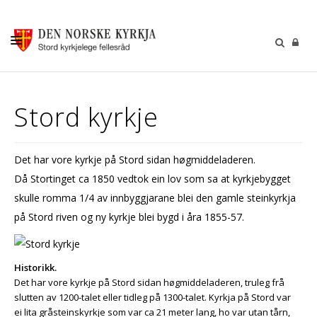
KALENDER
Stord kyrkje
GUDSTENESTER
DÅP VIGSEL GRAVFERD
Det har vore kyrkje på Stord sidan høgmiddeladeren.
BARN OG UNGDOM
Då Stortinget ca 1850 vedtok ein lov som sa at kyrkjebygget
SOKNERÅDA
skulle romma 1/4 av innbyggjarane blei den gamle steinkyrkja
på Stord riven og ny kyrkje blei bygd i åra 1855-57.
INFORMASJON
KONTAKT OSS
Historikk.
GI EI GÅVE
Det har vore kyrkje på Stord sidan høgmiddeladeren, truleg frå
slutten av 1200-talet eller tidleg på 1300-talet. Kyrkja på Stord var
ei lita gråsteinskyrkje som var ca 21 meter lang, ho var utan tårn,