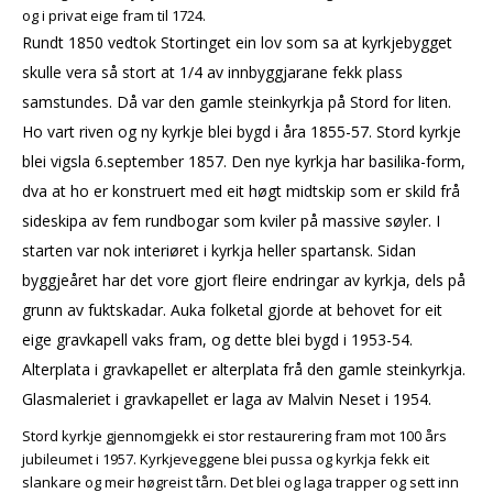
og i privat eige fram til 1724.
Rundt 1850 vedtok Stortinget ein lov som sa at kyrkjebygget
skulle vera så stort at 1/4 av innbyggjarane fekk plass
samstundes. Då var den gamle steinkyrkja på Stord for liten.
Ho vart riven og ny kyrkje blei bygd i åra 1855-57. Stord kyrkje
blei vigsla 6.september 1857. Den nye kyrkja har basilika-form,
dva at ho er konstruert med eit høgt midtskip som er skild frå
sideskipa av fem rundbogar som kviler på massive søyler. I
starten var nok interiøret i kyrkja heller spartansk. Sidan
byggjeåret har det vore gjort fleire endringar av kyrkja, dels på
grunn av fuktskadar. Auka folketal gjorde at behovet for eit
eige gravkapell vaks fram, og dette blei bygd i 1953-54.
Alterplata i gravkapellet er alterplata frå den gamle steinkyrkja.
Glasmaleriet i gravkapellet er laga av Malvin Neset i 1954.
Stord kyrkje gjennomgjekk ei stor restaurering fram mot 100 års
jubileumet i 1957. Kyrkjeveggene blei pussa og kyrkja fekk eit
slankare og meir høgreist tårn. Det blei og laga trapper og sett inn