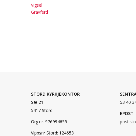
Vigsel
Gravferd
STORD KYRKJEKONTOR
SENTR
Sæ 21
53 40 3
5417 Stord
EPOST
Org.nr. 976994655
post.st
Vippsnr Stord: 124653