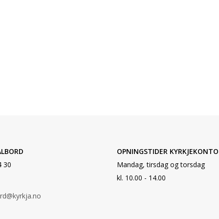
ALBORD
OPNINGSTIDER KYRKJEKONTO
4 30
Mandag, tirsdag og torsdag
kl. 10.00 - 14.00
ord@kyrkja.no