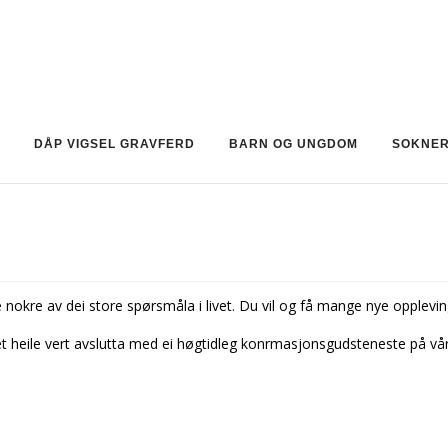
DÅP VIGSEL GRAVFERD
BARN OG UNGDOM
SOKNE
 nokre av dei store spørsmåla i livet. Du vil og få mange nye opplevin
et heile vert avslutta med ei høgtidleg konfirmasjonsgudsteneste på vå