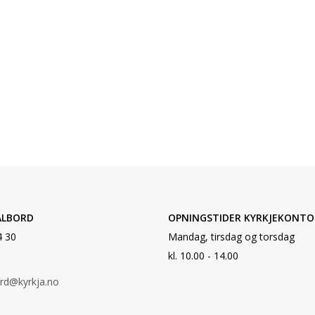
ALBORD
OPNINGSTIDER KYRKJEKONTO
4 30
Mandag, tirsdag og torsdag
kl. 10.00 - 14.00
ord@kyrkja.no