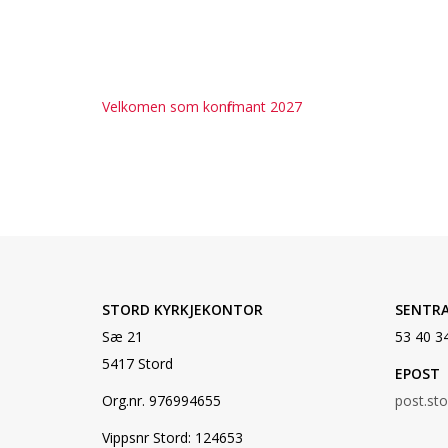
Velkomen som konfirmant 2027
STORD KYRKJEKONTOR
SENTR
Sæ 21
53 40 3
5417 Stord
EPOST
Org.nr. 976994655
post.st
Vippsnr Stord: 124653