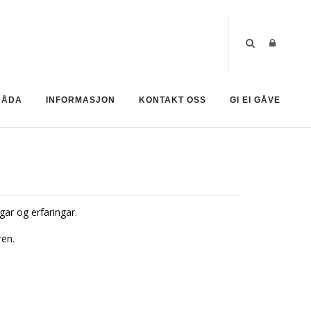
RÅDA
INFORMASJON
KONTAKT OSS
GI EI GÅVE
gar og erfaringar.
ren.