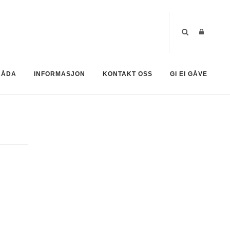
RÅDA
INFORMASJON
KONTAKT OSS
GI EI GÅVE