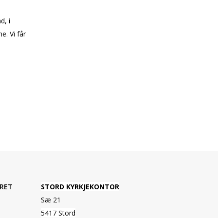
d, i
. Vi får
RET
STORD KYRKJEKONTOR
Sæ 21
5417 Stord