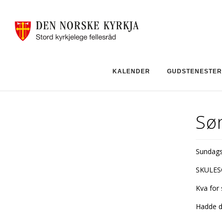
KALENDER
GUDSTENESTER
Søn
Sundagska
SKULE
Kva for 
Hadde d