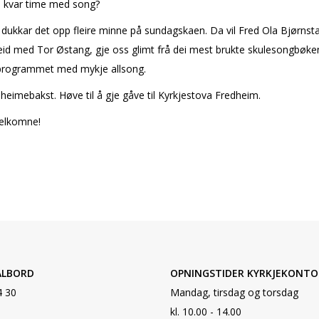
 kvar time med song?
dukkar det opp fleire minne på sundagskaffien. Da vil Fred Ola Bjørnsta
d med Tor Østang, gje oss glimt frå dei mest brukte skulesongbøkene
i programmet med mykje allsong.
d heimebakst. Høve til å gje gåve til Kyrkjestova Fredheim.
velkomne!
ALBORD
OPNINGSTIDER KYRKJEKONTO
4 30
Mandag, tirsdag og torsdag
kl. 10.00 - 14.00