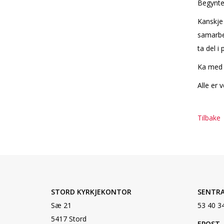
Begynte
Kanskje 
samarbei
ta del 
Kaffi me
Alle er 
Tilbake
STORD KYRKJEKONTOR
SENTR
Sæ 21
53 40 3
5417 Stord
EPOST