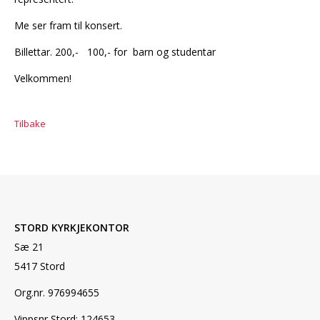
Me ser fram til konsert.
Billettar. 200,- 100,- for barn og studentar
Velkommen!
Tilbake
STORD KYRKJEKONTOR
Sæ 21
5417 Stord
Org.nr. 976994655
Vippsnr Stord: 124653