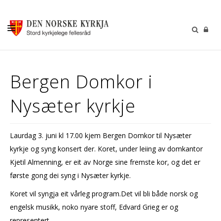
KALENDER
Bergen Domkor i
GUDSTENESTER
Nysæter kyrkje
DÅP VIGSEL GRAVFERD
BARN OG UNGDOM
Laurdag 3. juni kl 17.00 kjem Bergen Domkor til Nysæter
SOKNERÅDA
kyrkje og syng konsert der. Koret, under leiing av domkantor
INFORMASJON
Kjetil Almenning, er eit av Norge sine fremste kor, og det er
første gong dei syng i Nysæter kyrkje.
KONTAKT OSS
Koret vil syngja eit vårleg program.Det vil bli både norsk og
GI EI GÅVE
engelsk musikk, noko nyare stoff, Edvard Grieg er og
representert.