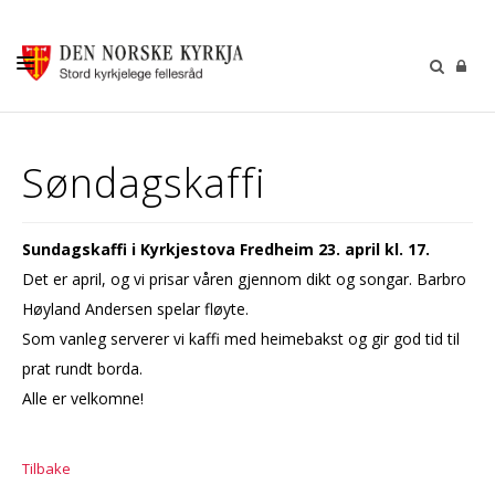
KALENDER
Søndagskaffi
GUDSTENESTER
DÅP VIGSEL GRAVFERD
Sundagskaffi i Kyrkjestova Fredheim 23. april kl. 17.
BARN OG UNGDOM
Det er april, og vi prisar våren gjennom dikt og songar. Barbro
SOKNERÅDA
Høyland Andersen spelar fløyte.
Som vanleg serverer vi kaffi med heimebakst og gir god tid til
INFORMASJON
prat rundt borda.
KONTAKT OSS
Alle er velkomne!
GI EI GÅVE
Tilbake