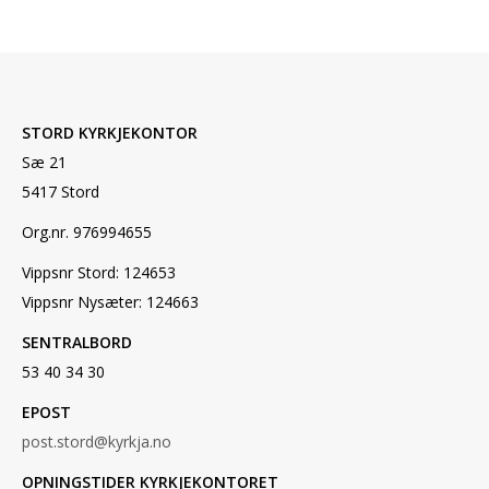
STORD KYRKJEKONTOR
Sæ 21
5417 Stord
Org.nr. 976994655
Vippsnr Stord: 124653
Vippsnr Nysæter: 124663
SENTRALBORD
53 40 34 30
EPOST
post.stord@kyrkja.no
OPNINGSTIDER KYRKJEKONTORET