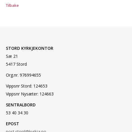
Tilbake
STORD KYRKJEKONTOR
Sæ 21
5417 Stord
Org.nr. 976994655
Vippsnr Stord: 124653
Vippsnr Nysæter: 124663
SENTRALBORD
53 40 34 30
EPOST
post.stord@kyrkja.no