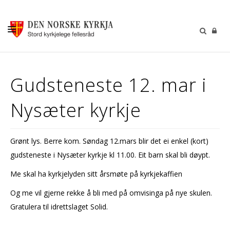
KALENDER
Gudsteneste 12. mar i
GUDSTENESTER
Nysæter kyrkje
DÅP VIGSEL GRAVFERD
BARN OG UNGDOM
Grønt lys. Berre kom. Søndag 12.mars blir det ei enkel (kort)
SOKNERÅDA
gudsteneste i Nysæter kyrkje kl 11.00. Eit barn skal bli døypt.
INFORMASJON
Me skal ha kyrkjelyden sitt årsmøte på kyrkjekaffien
KONTAKT OSS
Og me vil gjerne rekke å bli med på omvisinga på nye skulen.
GI EI GÅVE
Gratulera til idrettslaget Solid.