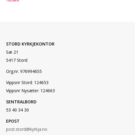
STORD KYRKJEKONTOR
Sæ 21
5417 Stord
Org.nr. 976994655
Vippsnr Stord: 124653
Vippsnr Nysæter: 124663
SENTRALBORD
53 40 34 30
EPOST
post.stord@kyrkja.no