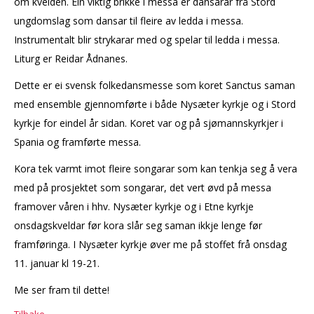
om kvelden. Ein viktig brikke i messa er dansarar frå Stord
ungdomslag som dansar til fleire av ledda i messa.
Instrumentalt blir strykarar med og spelar til ledda i messa.
Liturg er Reidar Ådnanes.
Dette er ei svensk folkedansmesse som koret Sanctus saman
med ensemble gjennomførte i både Nysæter kyrkje og i Stord
kyrkje for eindel år sidan. Koret var og på sjømannskyrkjer i
Spania og framførte messa.
Kora tek varmt imot fleire songarar som kan tenkja seg å vera
med på prosjektet som songarar, det vert øvd på messa
framover våren i hhv. Nysæter kyrkje og i Etne kyrkje
onsdagskveldar før kora slår seg saman ikkje lenge før
framføringa. I Nysæter kyrkje øver me på stoffet frå onsdag
11. januar kl 19-21.
Me ser fram til dette!
Tilbake