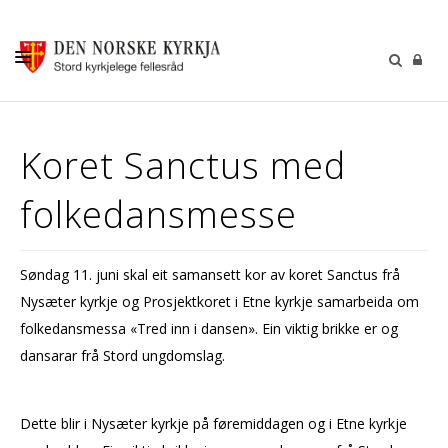
KALENDER
Koret Sanctus med
GUDSTENESTER
folkedansmesse
DÅP VIGSEL GRAVFERD
BARN OG UNGDOM
Søndag 11. juni skal eit samansett kor av koret Sanctus frå
SOKNERÅDA
Nysæter kyrkje og Prosjektkoret i Etne kyrkje samarbeida om
INFORMASJON
folkedansmessa «Tred inn i dansen». Ein viktig brikke er og
dansarar frå Stord ungdomslag.
KONTAKT OSS
GI EI GÅVE
Dette blir i Nysæter kyrkje på føremiddagen og i Etne kyrkje