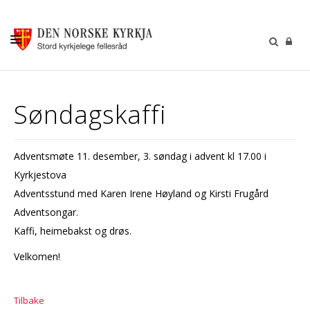
KALENDER
Søndagskaffi
GUDSTENESTER
DÅP VIGSEL GRAVFERD
Adventsmøte 11. desember, 3. søndag i advent kl 17.00 i
BARN OG UNGDOM
Kyrkjestova
SOKNERÅDA
Adventsstund med Karen Irene Høyland og Kirsti Frugård
Adventsongar.
INFORMASJON
Kaffi, heimebakst og drøs.
KONTAKT OSS
Velkomen!
GI EI GÅVE
Tilbake