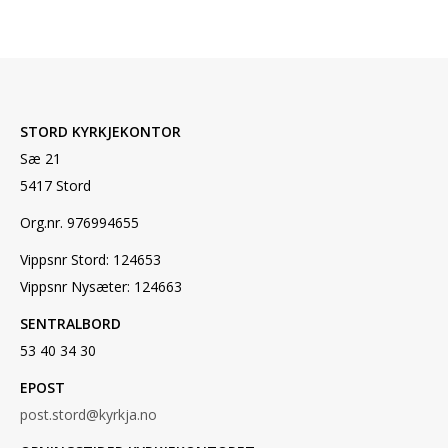
STORD KYRKJEKONTOR
Sæ 21
5417 Stord
Org.nr. 976994655
Vippsnr Stord: 124653
Vippsnr Nysæter: 124663
SENTRALBORD
53 40 34 30
EPOST
post.stord@kyrkja.no