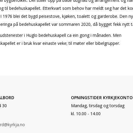
av bygdefolket. Dei stiller opp på både dugnad og arrangement og har 
ing til bedehuskapellet. Etterkvart som behov har meldt seg har det k
I 1976 blei det bygd peisestove, kjøken, toalett og garderobe. Den n
eringa på bedehuskapellet var sommaren 2020, då bygget fekk nytt t
gudstenester i Huglo bedehuskapell ca ein gong i månaden. Men
apellet er i bruk kvar einaste veke; til møter eller bibelgrupper.
ALBORD
OPNINGSTIDER KYRKJEKONTO
4 30
Mandag, tirsdag og torsdag
kl. 10.00 - 14.00
ord@kyrkja.no