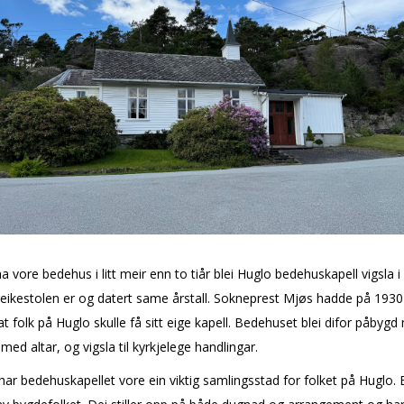
ha vore bedehus i litt meir enn to tiår blei Huglo bedehuskapell vigsla i
eikestolen er og datert same årstall. Sokneprest Mjøs hadde på 1930-
 at folk på Huglo skulle få sitt eige kapell. Bedehuset blei difor påbyg
 med altar, og vigsla til kyrkjelege handlingar.
r har bedehuskapellet vore ein viktig samlingsstad for folket på Huglo.