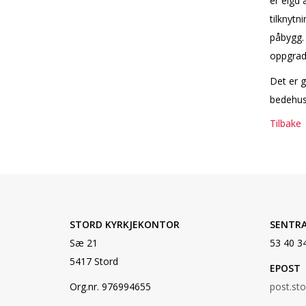
er eigd 
tilknytn
påbygg. 
oppgrad
Det er 
bedehusk
Tilbake
STORD KYRKJEKONTOR
SENTR
Sæ 21
53 40 3
5417 Stord
EPOST
Org.nr. 976994655
post.st