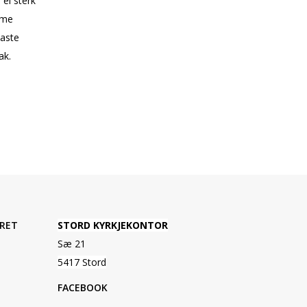
ei sterk
ome
yaste
ak.
RET
STORD KYRKJEKONTOR
Sæ 21
5417 Stord
FACEBOOK