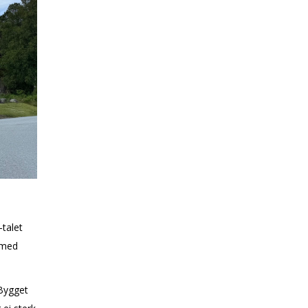
talet
d med
 Bygget