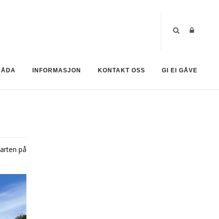
RÅDA
INFORMASJON
KONTAKT OSS
GI EI GÅVE
tarten på