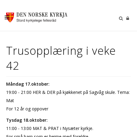
KALENDER
Trusopplæring i veke
GUDSTENESTER
42
DÅP VIGSEL GRAVFERD
BARN OG UNGDOM
Måndag 17.oktober:
SOKNERÅDA
19:00 - 21:00 HER & DER på kjøkkenet på Sagvåg skule. Tema:
INFORMASJON
Mat
For 12 år og oppover
KONTAKT OSS
Tysdag 18.oktober:
GI EI GÅVE
11:00 - 13:00 MAT & PRAT i Nysæter kyrkje.
For små barn som er heime med foreldre.