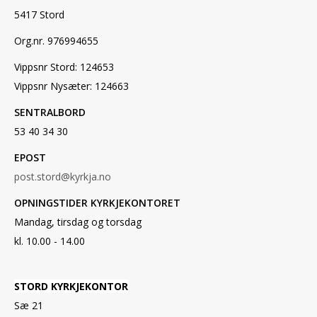
5417 Stord
Org.nr. 976994655
Vippsnr Stord: 124653
Vippsnr Nysæter: 124663
SENTRALBORD
53 40 34 30
EPOST
post.stord@kyrkja.no
OPNINGSTIDER KYRKJEKONTORET
Mandag, tirsdag og torsdag
kl. 10.00 - 14.00
STORD KYRKJEKONTOR
Sæ 21