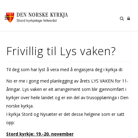
KALENDER
Frivillig til Lys vaken?
GUDSTENESTER
DÅP VIGSEL GRAVFERD
Til deg som har lyst å vera med å engasjera deg i kyrkja di:
BARN OG UNGDOM
No er me i gong med planlegging av årets LYS VAKEN for 11-
SOKNERÅDA
åringar. Lys vaken er eit arrangement som blir gjennomført i
kyrkjer over heile landet og er ein del av trusopplæringa i Den
INFORMASJON
norske kyrkja.
KONTAKT OSS
I kyrkja Stord og Nysæter er det desse helgene som er satt
GI EI GÅVE
opp:
Stord kyrkje: 19.-20. november