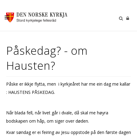
KALENDER
Påskedag? - om
GUDSTENESTER
Hausten?
DÅP VIGSEL GRAVFERD
BARN OG UNGDOM
Påske er ikkje flytta, men i kyrkjeåret har me ein dag me kallar
SOKNERÅDA
: HAUSTENS PÅSKEDAG.
INFORMASJON
KONTAKT OSS
Når blada fell, når livet går i dvale, då skal me høyra
bodskapen om håp, om siger over døden.
GI EI GÅVE
Kvar søndag er ei feiring av Jesu oppstode på den første dagen