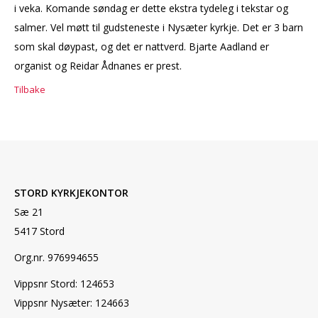
i veka. Komande søndag er dette ekstra tydeleg i tekstar og
salmer. Vel møtt til gudsteneste i Nysæter kyrkje. Det er 3 barn
som skal døypast, og det er nattverd. Bjarte Aadland er
organist og Reidar Ådnanes er prest.
Tilbake
STORD KYRKJEKONTOR
Sæ 21
5417 Stord
Org.nr. 976994655
Vippsnr Stord: 124653
Vippsnr Nysæter: 124663