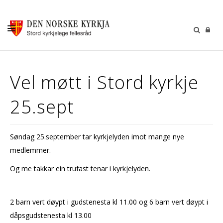
KALENDER
Vel møtt i Stord kyrkje
GUDSTENESTER
25.sept
DÅP VIGSEL GRAVFERD
BARN OG UNGDOM
Søndag 25.september tar kyrkjelyden imot mange nye
SOKNERÅDA
medlemmer.
INFORMASJON
Og me takkar ein trufast tenar i kyrkjelyden.
KONTAKT OSS
GI EI GÅVE
2 barn vert døypt i gudstenesta kl 11.00 og 6 barn vert døypt i
dåpsgudstenesta kl 13.00