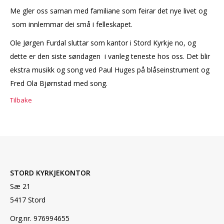
Me gler oss saman med familiane som feirar det nye livet og
som innlemmar dei små i felleskapet.
Ole Jørgen Furdal sluttar som kantor i Stord Kyrkje no, og
dette er den siste søndagen i vanleg teneste hos oss. Det blir
ekstra musikk og song ved Paul Huges på blåseinstrument og
Fred Ola Bjørnstad med song.
Tilbake
STORD KYRKJEKONTOR
Sæ 21
5417 Stord
Org.nr. 976994655