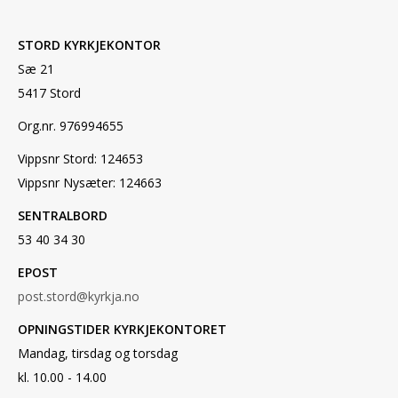
STORD KYRKJEKONTOR
Sæ 21
5417 Stord
Org.nr. 976994655
Vippsnr Stord: 124653
Vippsnr Nysæter: 124663
SENTRALBORD
53 40 34 30
EPOST
post.stord@kyrkja.no
OPNINGSTIDER KYRKJEKONTORET
Mandag, tirsdag og torsdag
kl. 10.00 - 14.00