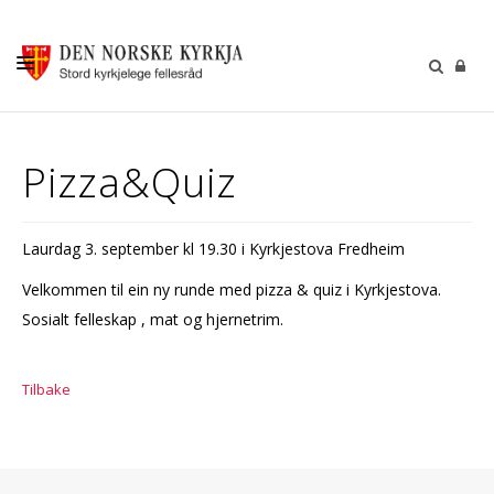
KALENDER
Pizza&Quiz
GUDSTENESTER
DÅP VIGSEL GRAVFERD
Laurdag 3. september kl 19.30 i Kyrkjestova Fredheim
BARN OG UNGDOM
Velkommen til ein ny runde med pizza & quiz i Kyrkjestova.
SOKNERÅDA
Sosialt felleskap , mat og hjernetrim.
INFORMASJON
Tilbake
KONTAKT OSS
GI EI GÅVE