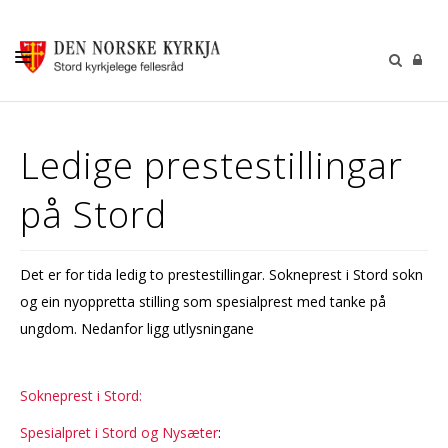
KALENDER
Ledige prestestillingar
GUDSTENESTER
på Stord
DÅP VIGSEL GRAVFERD
BARN OG UNGDOM
Det er for tida ledig to prestestillingar. Sokneprest i Stord sokn
SOKNERÅDA
og ein nyoppretta stilling som spesialprest med tanke på
INFORMASJON
ungdom. Nedanfor ligg utlysningane
KONTAKT OSS
Sokneprest i Stord:
GI EI GÅVE
Spesialpret i Stord og Nysæter
: