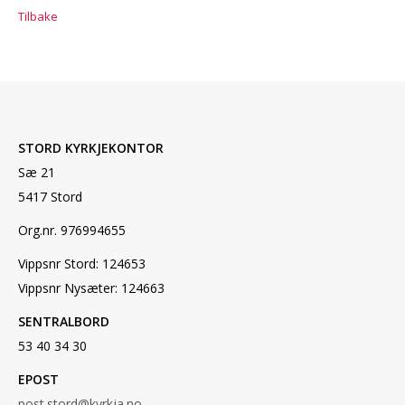
Tilbake
STORD KYRKJEKONTOR
Sæ 21
5417 Stord
Org.nr. 976994655
Vippsnr Stord: 124653
Vippsnr Nysæter: 124663
SENTRALBORD
53 40 34 30
EPOST
post.stord@kyrkja.no