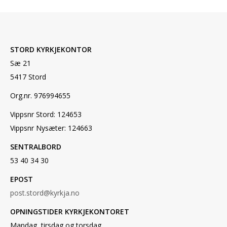
STORD KYRKJEKONTOR
Sæ 21
5417 Stord
Org.nr. 976994655
Vippsnr Stord: 124653
Vippsnr Nysæter: 124663
SENTRALBORD
53 40 34 30
EPOST
post.stord@kyrkja.no
OPNINGSTIDER KYRKJEKONTORET
Mandag, tirsdag og torsdag