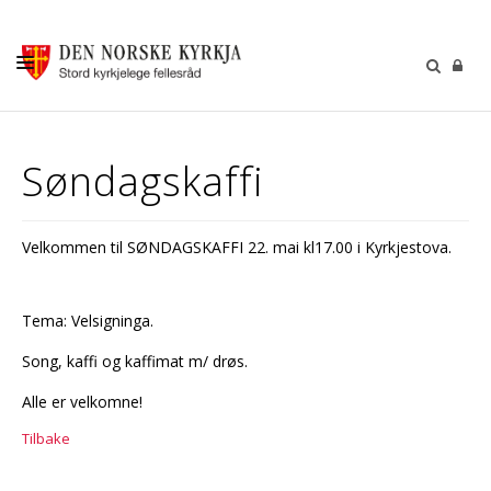
KALENDER
Søndagskaffi
GUDSTENESTER
DÅP VIGSEL GRAVFERD
Velkommen til SØNDAGSKAFFI 22. mai kl17.00 i Kyrkjestova.
BARN OG UNGDOM
SOKNERÅDA
Tema: Velsigninga.
INFORMASJON
Song, kaffi og kaffimat m/ drøs.
KONTAKT OSS
Alle er velkomne!
GI EI GÅVE
Tilbake