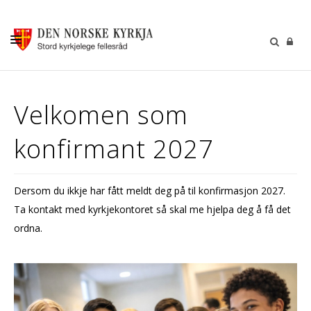
KALENDER
Velkomen som
GUDSTENESTER
konfirmant 2027
DÅP VIGSEL GRAVFERD
BARN OG UNGDOM
Dersom du ikkje har fått meldt deg på til konfirmasjon 2027.
SOKNERÅDA
Ta kontakt med kyrkjekontoret så skal me hjelpa deg å få det
INFORMASJON
ordna.
KONTAKT OSS
GI EI GÅVE