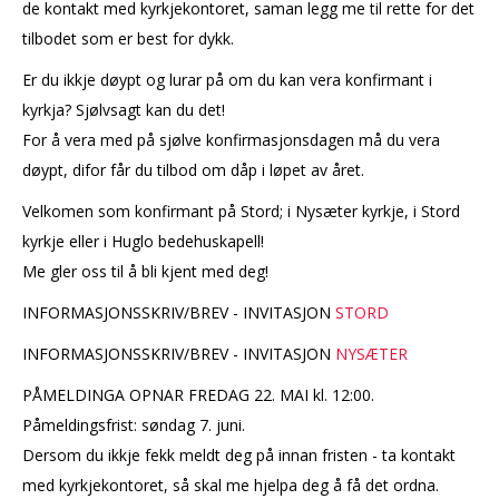
de kontakt med kyrkjekontoret, saman legg me til rette for det
tilbodet som er best for dykk.
Er du ikkje døypt og lurar på om du kan vera konfirmant i
kyrkja? Sjølvsagt kan du det!
For å vera med på sjølve konfirmasjonsdagen må du vera
døypt, difor får du tilbod om dåp i løpet av året.
Velkomen som konfirmant på Stord; i Nysæter kyrkje, i Stord
kyrkje eller i Huglo bedehuskapell!
Me gler oss til å bli kjent med deg!
INFORMASJONSSKRIV/BREV - INVITASJON
STORD
INFORMASJONSSKRIV/BREV - INVITASJON
NYSÆTER
PÅMELDINGA OPNAR FREDAG 22. MAI kl. 12:00.
Påmeldingsfrist: søndag 7. juni.
Dersom du ikkje fekk meldt deg på innan fristen - ta kontakt
med kyrkjekontoret, så skal me hjelpa deg å få det ordna.