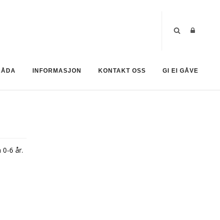
RÅDA
INFORMASJON
KONTAKT OSS
GI EI GÅVE
 0-6 år.