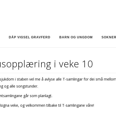
DÅP VIGSEL GRAVFERD
BARN OG UNGDOM
SOKNE
usopplæring i veke 10
jukdom i staben vel me å avlyse alle T-samlingar for dei små mellom
g og alle songstunder.
antsamlingane går som planlagt.
lsigna veke, og velkommen tilbake til T-samlingane våre!