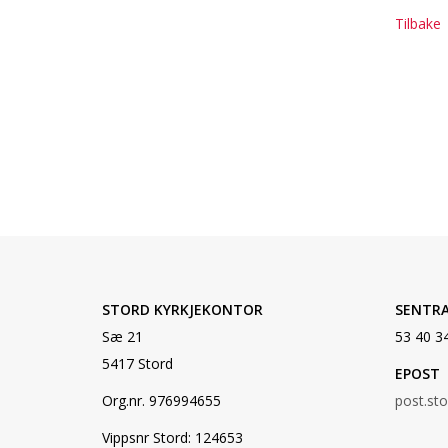
Tilbake
STORD KYRKJEKONTOR
SENTR
Sæ 21
53 40 3
5417 Stord
EPOST
Org.nr. 976994655
post.st
Vippsnr Stord: 124653