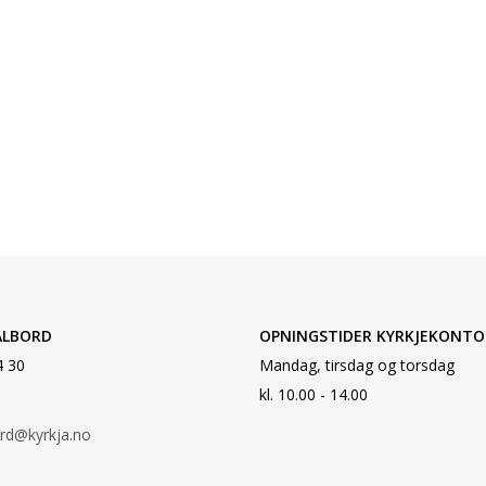
ALBORD
OPNINGSTIDER KYRKJEKONTO
4 30
Mandag, tirsdag og torsdag
kl. 10.00 - 14.00
ord@kyrkja.no