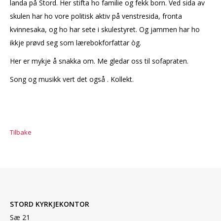
landa på Stord. Her stifta ho familie og fekk born. Ved sida av
skulen har ho vore politisk aktiv på venstresida, fronta
kvinnesaka, og ho har sete i skulestyret. Og jammen har ho
ikkje prøvd seg som lærebokforfattar òg.
Her er mykje å snakka om. Me gledar oss til sofapraten.
Song og musikk vert det også . Kollekt.
Tilbake
STORD KYRKJEKONTOR
Sæ 21