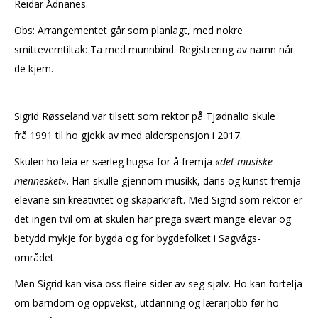
Reidar Ådnanes.
Obs: Arrangementet går som planlagt, med nokre
smitteverntiltak: Ta med munnbind. Registrering av namn når
de kjem.
Sigrid Røsseland var tilsett som rektor på Tjødnalio skule
frå 1991 til ho gjekk av med alderspensjon i 2017.
Skulen ho leia er særleg hugsa for å fremja
«det musiske
mennesket»
. Han skulle gjennom musikk, dans og kunst fremja
elevane sin kreativitet og skaparkraft. Med Sigrid som rektor er
det ingen tvil om at skulen har prega svært mange elevar og
betydd mykje for bygda og for bygdefolket i Sagvågs-
området.
Men Sigrid kan visa oss fleire sider av seg sjølv. Ho kan fortelja
om barndom og oppvekst, utdanning og lærarjobb før ho