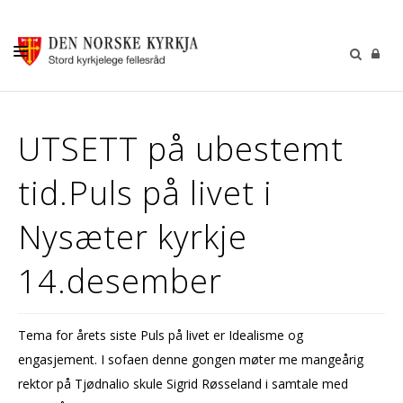
KALENDER
UTSETT på ubestemt
GUDSTENESTER
tid.Puls på livet i
DÅP VIGSEL GRAVFERD
BARN OG UNGDOM
Nysæter kyrkje
SOKNERÅDA
14.desember
INFORMASJON
KONTAKT OSS
Tema for årets siste Puls på livet er Idealisme og
GI EI GÅVE
engasjement. I sofaen denne gongen møter me mangeårig
rektor på Tjødnalio skule Sigrid Røsseland i samtale med