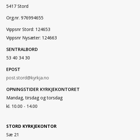
5417 Stord
Org.nr. 976994655
Vippsnr Stord: 124653
Vippsnr Nysæter: 124663
SENTRALBORD
53 40 34 30
EPOST
post.stord@kyrkja.no
OPNINGSTIDER KYRKJEKONTORET
Mandag, tirsdag og torsdag
kl. 10.00 - 14.00
STORD KYRKJEKONTOR
Sæ 21