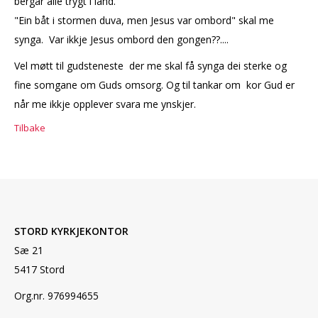
bergar alle trygt i land.
"Ein båt i stormen duva, men Jesus var ombord" skal me
synga. Var ikkje Jesus ombord den gongen??....
Vel møtt til gudsteneste der me skal få synga dei sterke og
fine somgane om Guds omsorg. Og til tankar om kor Gud er
når me ikkje opplever svara me ynskjer.
Tilbake
STORD KYRKJEKONTOR
Sæ 21
5417 Stord
Org.nr. 976994655