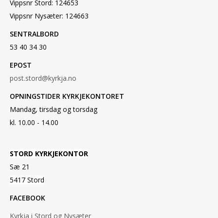
Vippsnr Stord: 124653
Vippsnr Nysæter: 124663
SENTRALBORD
53 40 34 30
EPOST
post.stord@kyrkja.no
OPNINGSTIDER KYRKJEKONTORET
Mandag, tirsdag og torsdag
kl. 10.00 - 14.00
STORD KYRKJEKONTOR
Sæ 21
5417 Stord
FACEBOOK
Kyrkja i Stord og Nysæter