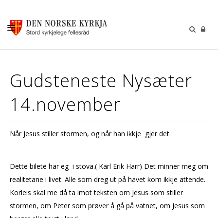
KALENDER
Gudsteneste Nysæter
GUDSTENESTER
14.november
DÅP VIGSEL GRAVFERD
BARN OG UNGDOM
Når Jesus stiller stormen, og når han ikkje gjer det.
SOKNERÅDA
INFORMASJON
Dette bilete har eg i stova.( Karl Erik Harr) Det minner meg om
KONTAKT OSS
realitetane i livet. Alle som dreg ut på havet kom ikkje attende.
Korleis skal me då ta imot teksten om Jesus som stiller
GI EI GÅVE
stormen, om Peter som prøver å gå på vatnet, om Jesus som