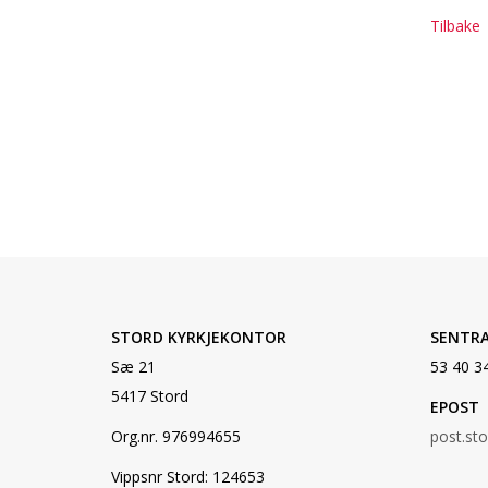
Tilbake
STORD KYRKJEKONTOR
SENTR
Sæ 21
53 40 3
5417 Stord
EPOST
Org.nr. 976994655
post.st
Vippsnr Stord: 124653