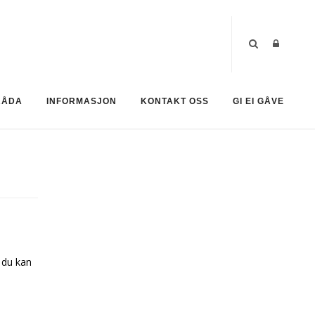
RÅDA
INFORMASJON
KONTAKT OSS
GI EI GÅVE
 du kan