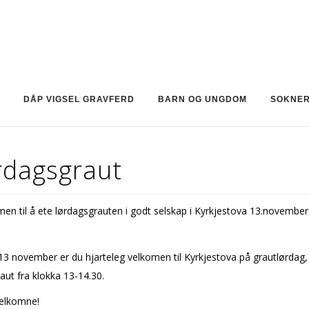
DÅP VIGSEL GRAVFERD
BARN OG UNGDOM
SOKNE
rdagsgraut
n til å ete lørdagsgrauten i godt selskap i Kyrkjestova 13.november
3 november er du hjarteleg velkomen til Kyrkjestova på grautlørdag,
aut fra klokka 13-14.30.
velkomne!