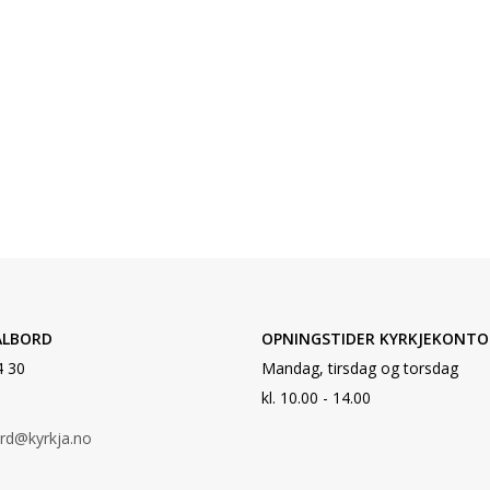
ALBORD
OPNINGSTIDER KYRKJEKONTO
4 30
Mandag, tirsdag og torsdag
kl. 10.00 - 14.00
ord@kyrkja.no