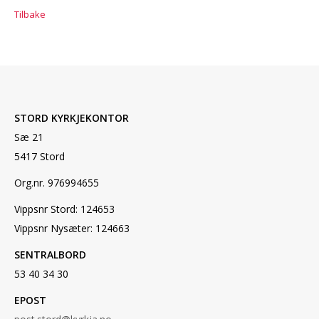
Tilbake
STORD KYRKJEKONTOR
Sæ 21
5417 Stord
Org.nr. 976994655
Vippsnr Stord: 124653
Vippsnr Nysæter: 124663
SENTRALBORD
53 40 34 30
EPOST