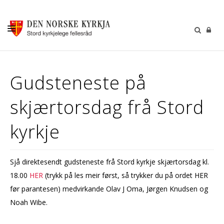
KALENDER
Gudsteneste på
GUDSTENESTER
skjærtorsdag frå Stord
DÅP VIGSEL GRAVFERD
BARN OG UNGDOM
kyrkje
SOKNERÅDA
INFORMASJON
Sjå direktesendt gudsteneste frå Stord kyrkje skjærtorsdag kl.
18.00
HER
(trykk på les meir først, så trykker du på ordet HER
KONTAKT OSS
før parantesen) medvirkande Olav J Oma, Jørgen Knudsen og
GI EI GÅVE
Noah Wibe.