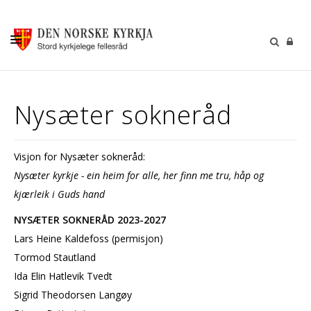
KALENDER
Nysæter sokneråd
GUDSTENESTER
DÅP VIGSEL GRAVFERD
Visjon for Nysæter sokneråd:
BARN OG UNGDOM
Nysæter kyrkje - ein heim for alle, her finn me tru, håp og
SOKNERÅDA
kjærleik i Guds hand
NYSÆTER SOKNERÅD 2023-2027
INFORMASJON
Lars Heine Kaldefoss (permisjon)
KONTAKT OSS
Tormod Stautland
GI EI GÅVE
Ida Elin Hatlevik Tvedt
Sigrid Theodorsen Langøy