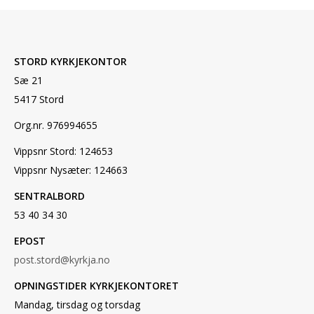
STORD KYRKJEKONTOR
Sæ 21
5417 Stord
Org.nr. 976994655
Vippsnr Stord: 124653
Vippsnr Nysæter: 124663
SENTRALBORD
53 40 34 30
EPOST
post.stord@kyrkja.no
OPNINGSTIDER KYRKJEKONTORET
Mandag, tirsdag og torsdag