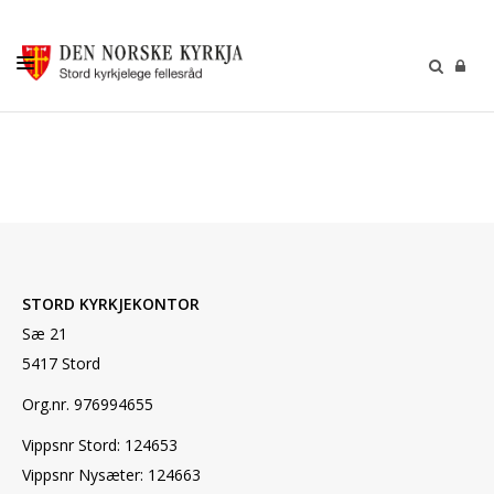
KALENDER
GUDSTENESTER
DÅP VIGSEL GRAVFERD
BARN OG UNGDOM
STORD KYRKJEKONTOR
SOKNERÅDA
Sæ 21
INFORMASJON
5417 Stord
KONTAKT OSS
Org.nr. 976994655
GI EI GÅVE
Vippsnr Stord: 124653
Vippsnr Nysæter: 124663