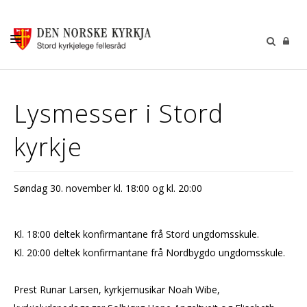
KALENDER
Lysmesser i Stord
GUDSTENESTER
kyrkje
DÅP VIGSEL GRAVFERD
BARN OG UNGDOM
Søndag 30. november kl. 18:00 og kl. 20:00
SOKNERÅDA
INFORMASJON
Kl. 18:00 deltek konfirmantane frå Stord ungdomsskule.
KONTAKT OSS
Kl. 20:00 deltek konfirmantane frå Nordbygdo ungdomsskule.
GI EI GÅVE
Prest Runar Larsen, kyrkjemusikar Noah Wibe,