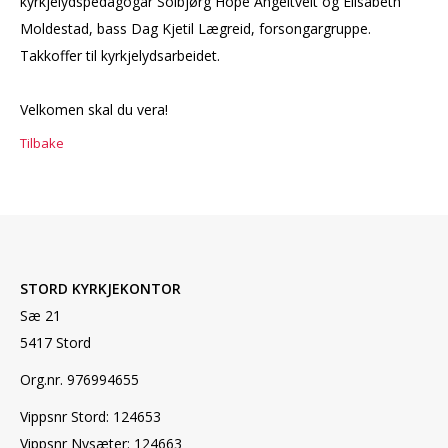
kyrkjelydspedagogar Solbjørg Hope Angeltveit og Elisabeth
Moldestad, bass Dag Kjetil Lægreid, forsongargruppe.
Takkoffer til kyrkjelydsarbeidet.
Velkomen skal du vera!
Tilbake
STORD KYRKJEKONTOR
Sæ 21
5417 Stord
Org.nr. 976994655
Vippsnr Stord: 124653
Vippsnr Nysæter: 124663