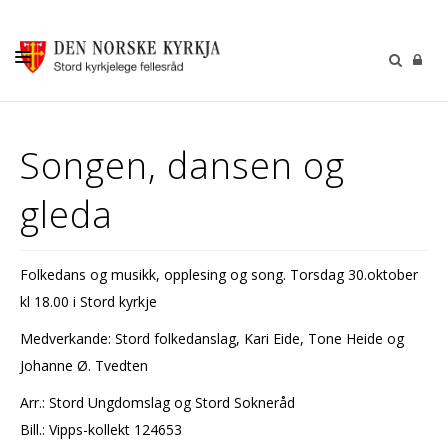
KALENDER
Songen, dansen og
GUDSTENESTER
gleda
DÅP VIGSEL GRAVFERD
BARN OG UNGDOM
Folkedans og musikk, opplesing og song. Torsdag 30.oktober
SOKNERÅDA
kl 18.00 i Stord kyrkje
INFORMASJON
Medverkande: Stord folkedanslag, Kari Eide, Tone Heide og
KONTAKT OSS
Johanne Ø. Tvedten
GI EI GÅVE
Arr.: Stord Ungdomslag og Stord Sokneråd
Bill.: Vipps-kollekt 124653