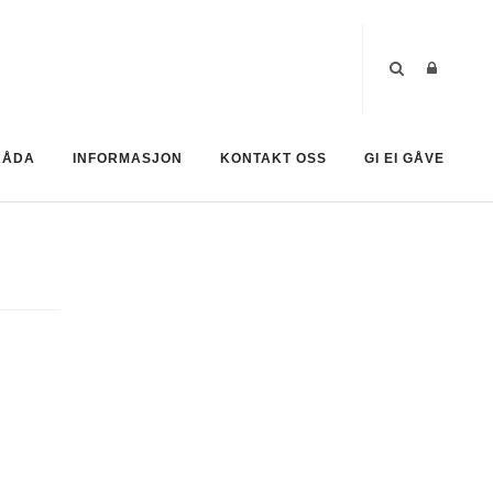
RÅDA
INFORMASJON
KONTAKT OSS
GI EI GÅVE