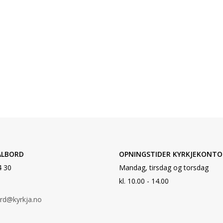
ALBORD
OPNINGSTIDER KYRKJEKONTO
4 30
Mandag, tirsdag og torsdag
kl. 10.00 - 14.00
ord@kyrkja.no