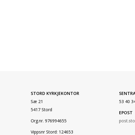
STORD KYRKJEKONTOR
SENTR
Sæ 21
53 40 3
5417 Stord
EPOST
Org.nr. 976994655
post.st
Vippsnr Stord: 124653