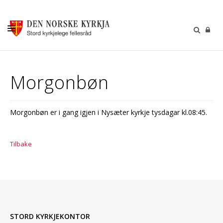
KALENDER
Morgonbøn
GUDSTENESTER
DÅP VIGSEL GRAVFERD
Morgonbøn er i gang igjen i Nysæter kyrkje tysdagar kl.08:45.
BARN OG UNGDOM
SOKNERÅDA
Tilbake
INFORMASJON
KONTAKT OSS
GI EI GÅVE
STORD KYRKJEKONTOR