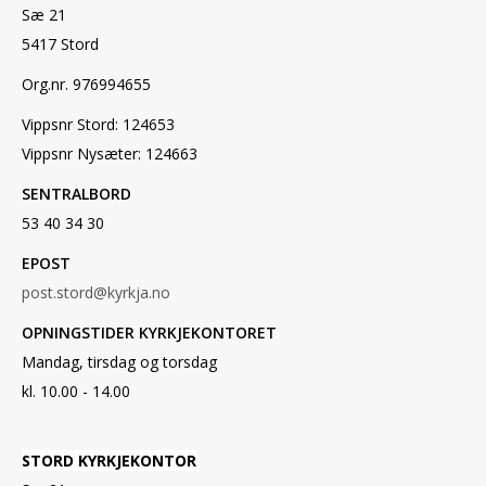
Sæ 21
5417 Stord
Org.nr. 976994655
Vippsnr Stord: 124653
Vippsnr Nysæter: 124663
SENTRALBORD
53 40 34 30
EPOST
post.stord@kyrkja.no
OPNINGSTIDER KYRKJEKONTORET
Mandag, tirsdag og torsdag
kl. 10.00 - 14.00
STORD KYRKJEKONTOR