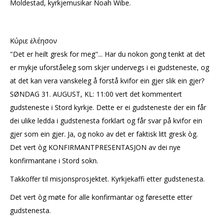
Moldestad, kyrkjemusikar Noah Wibe.
Κύριε ἐλέησον
"Det er heilt gresk for meg"... Har du nokon gong tenkt at det
er mykje uforståeleg som skjer undervegs i ei gudsteneste, og
at det kan vera vanskeleg å forstå kvifor ein gjer slik ein gjer?
SØNDAG 31. AUGUST, KL: 11:00 vert det kommentert
gudsteneste i Stord kyrkje. Dette er ei gudsteneste der ein får
dei ulike ledda i gudstenesta forklart og får svar på kvifor ein
gjer som ein gjer. Ja, og noko av det er faktisk litt gresk òg.
Det vert òg KONFIRMANTPRESENTASJON av dei nye
konfirmantane i Stord sokn.
Takkoffer til misjonsprosjektet. Kyrkjekaffi etter gudstenesta.
Det vert òg møte for alle konfirmantar og føresette etter
gudstenesta.