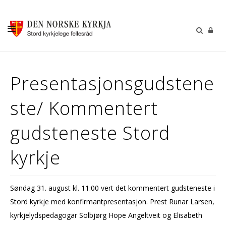
KALENDER
Presentasjonsgudstene
GUDSTENESTER
ste/ Kommentert
DÅP VIGSEL GRAVFERD
BARN OG UNGDOM
gudsteneste Stord
SOKNERÅDA
kyrkje
INFORMASJON
KONTAKT OSS
Søndag 31. august kl. 11:00 vert det kommentert gudsteneste i
GI EI GÅVE
Stord kyrkje med konfirmantpresentasjon. Prest Runar Larsen,
kyrkjelydspedagogar Solbjørg Hope Angeltveit og Elisabeth