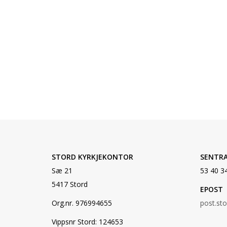
STORD KYRKJEKONTOR
SENTR
Sæ 21
53 40 3
5417 Stord
EPOST
Org.nr. 976994655
post.st
Vippsnr Stord: 124653