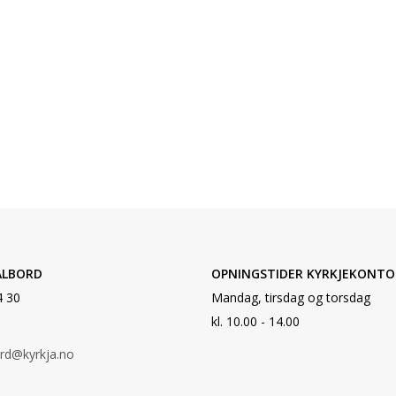
ALBORD
OPNINGSTIDER KYRKJEKONTO
4 30
Mandag, tirsdag og torsdag
kl. 10.00 - 14.00
ord@kyrkja.no