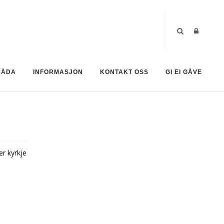
RÅDA
INFORMASJON
KONTAKT OSS
GI EI GÅVE
er kyrkje