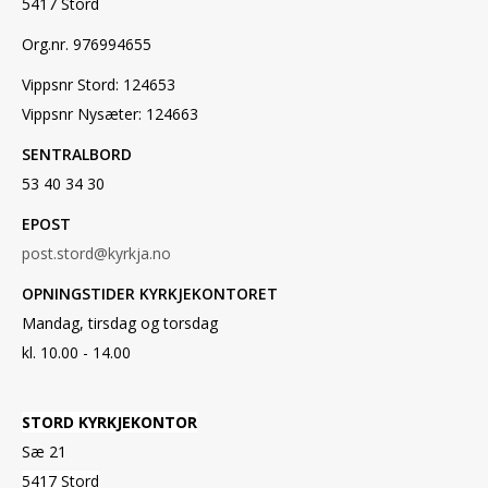
5417 Stord
Org.nr. 976994655
Vippsnr Stord: 124653
Vippsnr Nysæter: 124663
SENTRALBORD
53 40 34 30
EPOST
post.stord@kyrkja.no
OPNINGSTIDER KYRKJEKONTORET
Mandag, tirsdag og torsdag
kl. 10.00 - 14.00
STORD KYRKJEKONTOR
Sæ 21
5417 Stord