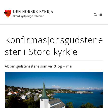
KALENDER
Konfirmasjonsgudstene
GUDSTENESTER
ster i Stord kyrkje
DÅP VIGSEL GRAVFERD
BARN OG UNGDOM
Alt om gudstenestene som var 3. og 4. mai
SOKNERÅDA
INFORMASJON
KONTAKT OSS
GI EI GÅVE