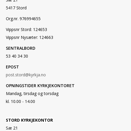
5417 Stord
Org.nr. 976994655
Vippsnr Stord: 124653
Vippsnr Nysæter: 124663
SENTRALBORD
53 40 34 30
EPOST
post.stord@kyrkja.no
OPNINGSTIDER KYRKJEKONTORET
Mandag, tirsdag og torsdag
kl. 10.00 - 14.00
STORD KYRKJEKONTOR
Sæ 21