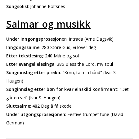
Songsolist
Johanne Rolfsnes
Salmar og musikk
Under inngongsprosesjon
en: Intrada (Arne Dagsvik)
Inngongssalme
: 280 Store Gud, vi lover deg
Etter tekstlesing
: 240 Måne og sol
Etter evangelielesinga
: 385 Bless the Lord, my soul
Songinnslag
etter preika
: "Kom, ta min hånd" (Ivar S.
Haugen)
Songinnslag etter bøn for kvar einskild konfirmant
: "Det
går en vei" (Ivar S. Haugen)
Sluttsalme
: 482 Deg å få skode
Under utgongsprosesjonen
: Festive trumpet tune (David
German)