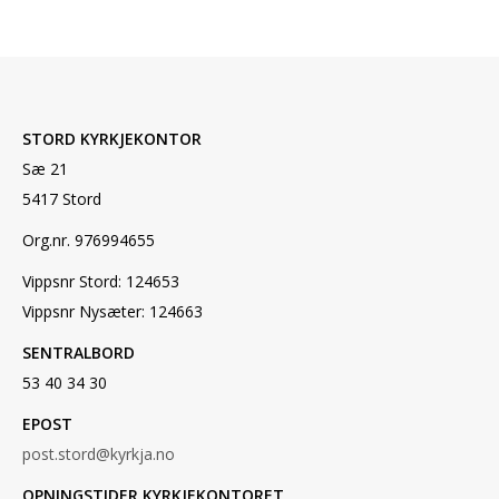
STORD KYRKJEKONTOR
Sæ 21
5417 Stord
Org.nr. 976994655
Vippsnr Stord: 124653
Vippsnr Nysæter: 124663
SENTRALBORD
53 40 34 30
EPOST
post.stord@kyrkja.no
OPNINGSTIDER KYRKJEKONTORET