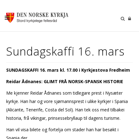
KALENDER
Sundagskaffi 16. mars
GUDSTENESTER
DÅP VIGSEL GRAVFERD
SUNDAGSKAFFI 16. mars kl. 17.00 i Kyrkjestova Fredheim
BARN OG UNGDOM
Reidar Ådnanes: GLIMT FRÅ NORSK-SPANSK HISTORIE
SOKNERÅDA
Me kjenner Reidar Ådnanes som tidlegare prest i Nysæter
INFORMASJON
kyrkje. Han har og vore sjømannsprest i ulike kyrkjer i Spania
(Alicante, Tenerife, Costa del Sol). Han tek oss med tilbakei
KONTAKT OSS
historia, frå vikingar, prinsessebryllaup til dagens turisme.
GI EI GÅVE
Han vil visa bilete og fortelja om stader han har besøkt i
Spania der