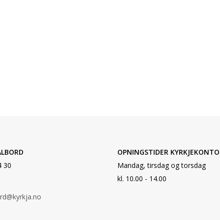
ALBORD
OPNINGSTIDER KYRKJEKONTO
4 30
Mandag, tirsdag og torsdag
kl. 10.00 - 14.00
ord@kyrkja.no