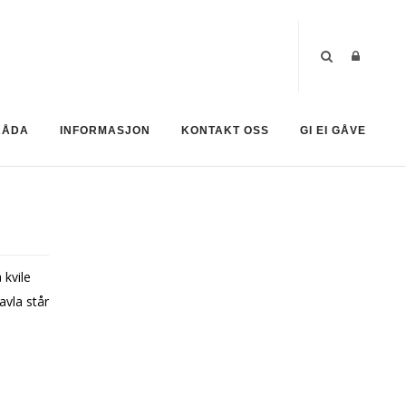
RÅDA
INFORMASJON
KONTAKT OSS
GI EI GÅVE
 kvile
avla står