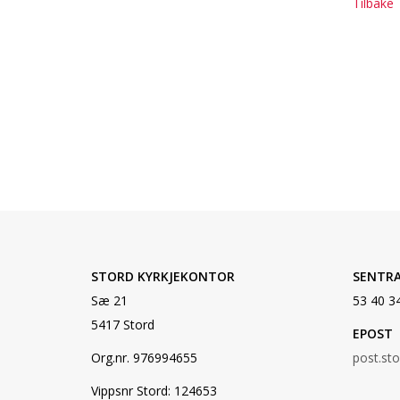
Tilbake
STORD KYRKJEKONTOR
SENTR
Sæ 21
53 40 3
5417 Stord
EPOST
Org.nr. 976994655
post.st
Vippsnr Stord: 124653