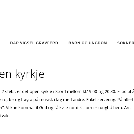
DÅP VIGSEL GRAVFERD
BARN OG UNGDOM
SOKNE
en kyrkje
27.febr. er det open kyrkje i Stord mellom kl.19.00 og 20.30. Ei tid til å
ne ro, be og høyra på musikk i lag med andre. Enkel servering. På altert
". Vi kan komma til Gud og få kvile for det som er tungt å bera. Arr.:
tvalet.