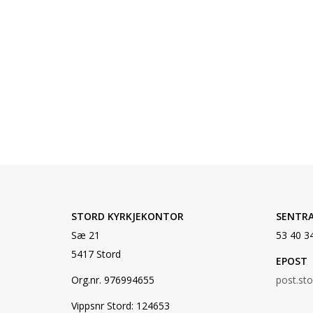
STORD KYRKJEKONTOR
SENTR
Sæ 21
53 40 3
5417 Stord
EPOST
Org.nr. 976994655
post.st
Vippsnr Stord: 124653