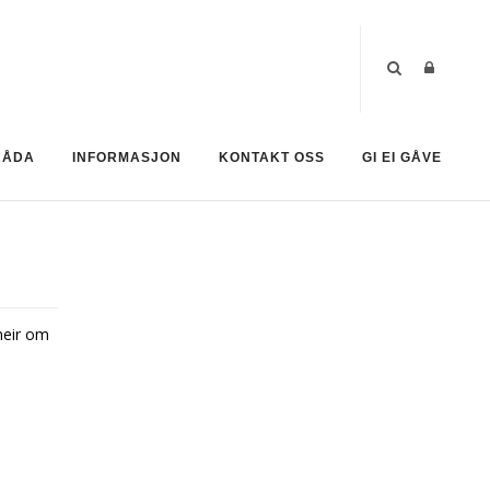
RÅDA
INFORMASJON
KONTAKT OSS
GI EI GÅVE
meir om