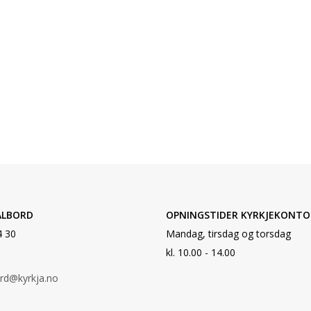
ALBORD
OPNINGSTIDER KYRKJEKONTO
4 30
Mandag, tirsdag og torsdag
kl. 10.00 - 14.00
ord@kyrkja.no