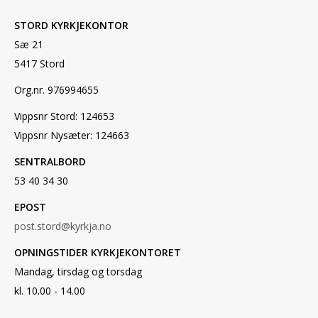
STORD KYRKJEKONTOR
Sæ 21
5417 Stord
Org.nr. 976994655
Vippsnr Stord: 124653
Vippsnr Nysæter: 124663
SENTRALBORD
53 40 34 30
EPOST
post.stord@kyrkja.no
OPNINGSTIDER KYRKJEKONTORET
Mandag, tirsdag og torsdag
kl. 10.00 - 14.00