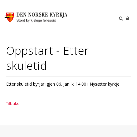
KALENDER
Oppstart - Etter
GUDSTENESTER
skuletid
DÅP VIGSEL GRAVFERD
BARN OG UNGDOM
Etter skuletid byrjar igjen 06. jan. kl.14:00 i Nysæter kyrkje.
SOKNERÅDA
INFORMASJON
Tilbake
KONTAKT OSS
GI EI GÅVE