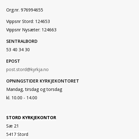
Org.nr. 976994655
Vippsnr Stord: 124653
Vippsnr Nysæter: 124663
SENTRALBORD
53 40 34 30
EPOST
post.stord@kyrkja.no
OPNINGSTIDER KYRKJEKONTORET
Mandag, tirsdag og torsdag
kl. 10.00 - 14.00
STORD KYRKJEKONTOR
Sæ 21
5417 Stord