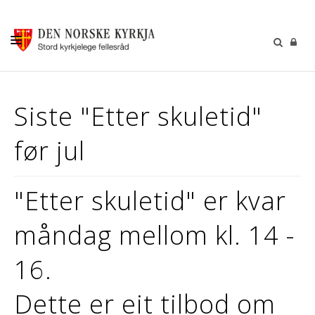
KALENDER
Siste "Etter skuletid"
GUDSTENESTER
før jul
DÅP VIGSEL GRAVFERD
BARN OG UNGDOM
"Etter skuletid" er kvar
SOKNERÅDA
INFORMASJON
måndag mellom kl. 14 -
KONTAKT OSS
16.
GI EI GÅVE
Dette er eit tilbod om