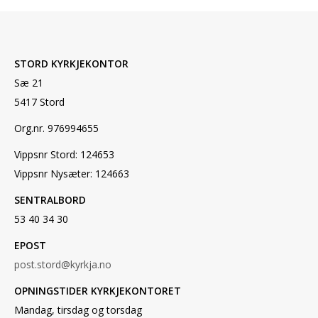
STORD KYRKJEKONTOR
Sæ 21
5417 Stord
Org.nr. 976994655
Vippsnr Stord: 124653
Vippsnr Nysæter: 124663
SENTRALBORD
53 40 34 30
EPOST
post.stord@kyrkja.no
OPNINGSTIDER KYRKJEKONTORET
Mandag, tirsdag og torsdag