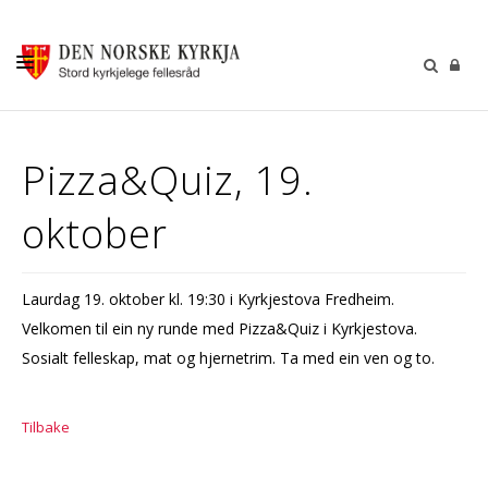
KALENDER
Pizza&Quiz, 19.
GUDSTENESTER
oktober
DÅP VIGSEL GRAVFERD
BARN OG UNGDOM
Laurdag 19. oktober kl. 19:30 i Kyrkjestova Fredheim.
SOKNERÅDA
Velkomen til ein ny runde med Pizza&Quiz i Kyrkjestova.
INFORMASJON
Sosialt felleskap, mat og hjernetrim. Ta med ein ven og to.
KONTAKT OSS
Tilbake
GI EI GÅVE