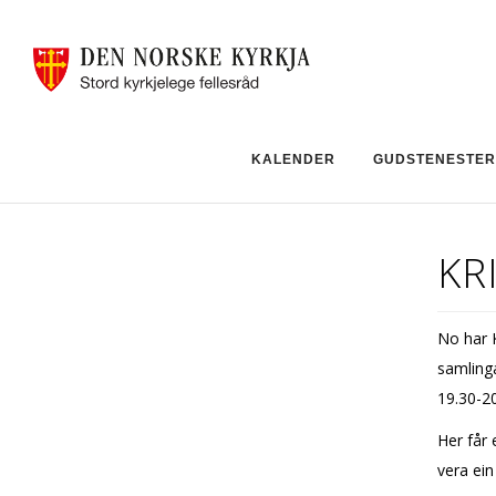
KALENDER
GUDSTENESTER
KR
No har K
samlinga
19.30-20
Her får 
vera ein