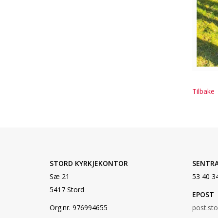
Tilbake
STORD KYRKJEKONTOR
SENTR
Sæ 21
53 40 3
5417 Stord
EPOST
Org.nr. 976994655
post.st