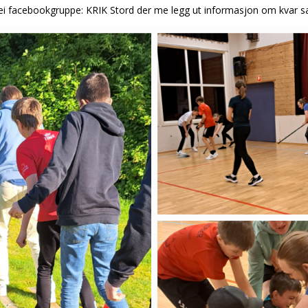
ei facebookgruppe: KRIK Stord der me legg ut informasjon om kvar s