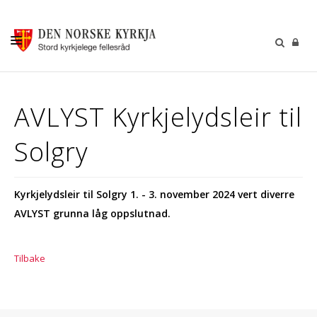
KALENDER
AVLYST Kyrkjelydsleir til
GUDSTENESTER
Solgry
DÅP VIGSEL GRAVFERD
BARN OG UNGDOM
Kyrkjelydsleir til Solgry 1. - 3. november 2024 vert diverre
SOKNERÅDA
AVLYST grunna låg oppslutnad.
INFORMASJON
KONTAKT OSS
Tilbake
GI EI GÅVE