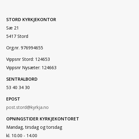
STORD KYRKJEKONTOR
Sæ 21
5417 Stord
Org.nr. 976994655
Vippsnr Stord: 124653
Vippsnr Nysæter: 124663
SENTRALBORD
53 40 34 30
EPOST
post.stord@kyrkja.no
OPNINGSTIDER KYRKJEKONTORET
Mandag, tirsdag og torsdag
kl. 10.00 - 14.00