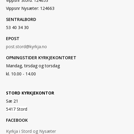
Vippsnr Stord: 124653
Vippsnr Nysæter: 124663
SENTRALBORD
53 40 34 30
EPOST
post.stord@kyrkja.no
OPNINGSTIDER KYRKJEKONTORET
Mandag, tirsdag og torsdag
kl. 10.00 - 14.00
STORD KYRKJEKONTOR
Sæ 21
5417 Stord
FACEBOOK
Kyrkja i Stord og Nysæter