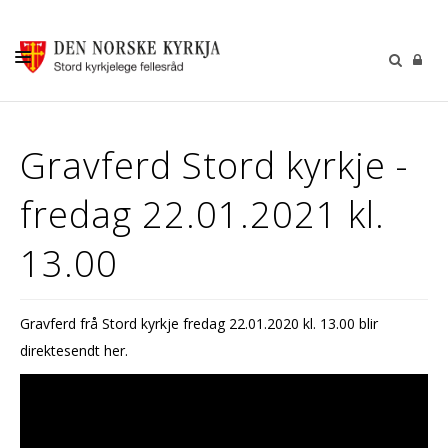
KALENDER
Gravferd Stord kyrkje -
GUDSTENESTER
fredag 22.01.2021 kl.
DÅP VIGSEL GRAVFERD
BARN OG UNGDOM
13.00
SOKNERÅDA
INFORMASJON
Gravferd frå Stord kyrkje fredag 22.01.2020 kl. 13.00 blir
direktesendt her.
KONTAKT OSS
GI EI GÅVE