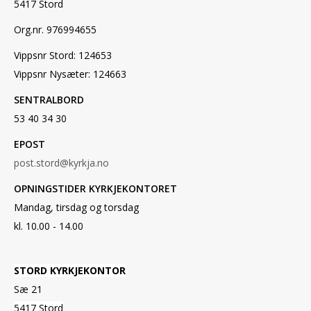
5417 Stord
Org.nr. 976994655
Vippsnr Stord: 124653
Vippsnr Nysæter: 124663
SENTRALBORD
53 40 34 30
EPOST
post.stord@kyrkja.no
OPNINGSTIDER KYRKJEKONTORET
Mandag, tirsdag og torsdag
kl. 10.00 - 14.00
STORD KYRKJEKONTOR
Sæ 21
5417 Stord