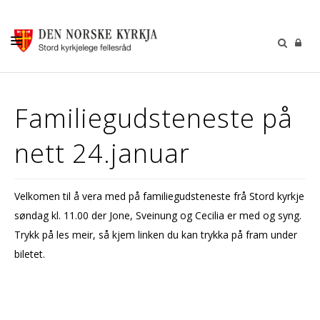
KALENDER
Familiegudsteneste på
GUDSTENESTER
nett 24.januar
DÅP VIGSEL GRAVFERD
BARN OG UNGDOM
Velkomen til å vera med på familiegudsteneste frå Stord kyrkje
SOKNERÅDA
søndag kl. 11.00 der Jone, Sveinung og Cecilia er med og syng.
INFORMASJON
Trykk på les meir, så kjem linken du kan trykka på fram under
biletet.
KONTAKT OSS
GI EI GÅVE