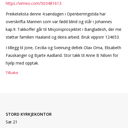
https://vimeo.com/503481613
Preiketeksta denne 4.søndagen i Openberringstida har
overskrifta Mannen som var fødd blind og står i Johannes
kap.9. Takkoffer går til Misjonsprosjektet i Bangladesh, der me
støttar familien Haaland og deira arbeid. Bruk vippsnr 124653.
I tillegg til Jone, Cecilia og Sveinung deltek Olav Oma, Elisabeth
Fauskanger og Bjarte Aadland. Stor takk til Anne B Nilsen for
hjelp med opptak.
Tilbake
STORD KYRKJEKONTOR
Sæ 21