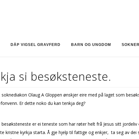
DÅP VIGSEL GRAVFERD
BARN OG UNGDOM
SOKNE
kja si besøksteneste.
tt soknediakon Olaug A Gloppen ønskjer fleire med på laget som besø
lefonvenn. Er dette noko du kan tenkja deg?
i besøksteneste er ei teneste som har røter helt frå Jesus sitt jordeliv
te kristne kyrkja starta. Å gje hjelp til fattige og enkjer, ta seg av de