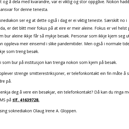
t og å dela med kvarandre, var ei viktig og stor oppgåve. Nokon had
 ansvar for denne tenesta.
ediakon ser eg at dette også i dag er ei viktig teneste. Særskilt no i
da, er det blitt meir fokus på at fleire er meir aleine. Fokus er vel helst 
m bur aleine ikkje får så mykje besøk. Personar som ikkje kjem seg u
n oppleva meir einsemd i slike pandemitider. Men også i normale tide
je som treng besøk.
i som bur på institusjon kan trenga nokon som kjem på besøk.
pplever strenge smitterestriksjoner, er telefonkontakt ein fin måte å 
re på.
enkja deg å vere ein besøkjar, ein telefonkontakt? Då kan du ringa me
SMS på
tlf. 41639728.
sing soknediakon Olaug Irene A. Gloppen.