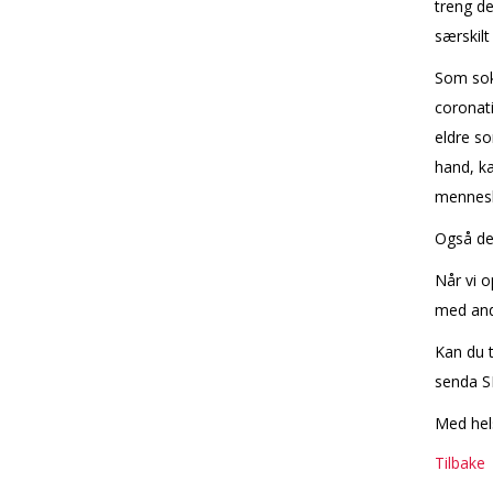
treng de
særskilt
Som sokn
coronati
eldre so
hand, ka
mennesk
Også de
Når vi o
med and
Kan du t
senda 
Med hel
Tilbake