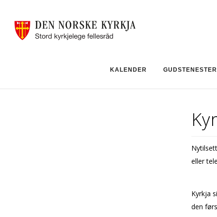
KALENDER
GUDSTENESTER
Kyr
Nytilse
eller te
Kyrkja s
den førs