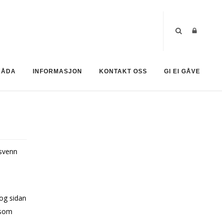
RÅDA
INFORMASJON
KONTAKT OSS
GI EI GÅVE
ksvenn
 og sidan
i som