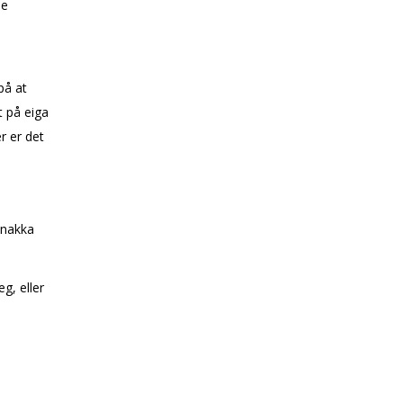
de
på at
t på eiga
r er det
snakka
g, eller