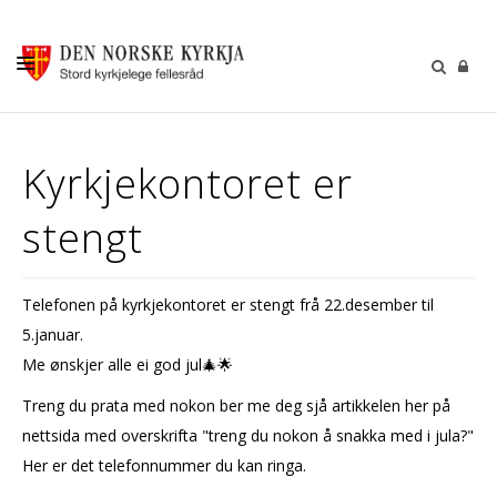
KALENDER
Kyrkjekontoret er
GUDSTENESTER
stengt
DÅP VIGSEL GRAVFERD
BARN OG UNGDOM
Telefonen på kyrkjekontoret er stengt frå 22.desember til
SOKNERÅDA
5.januar.
INFORMASJON
Me ønskjer alle ei god jul🎄🌟
KONTAKT OSS
Treng du prata med nokon ber me deg sjå artikkelen her på
nettsida med overskrifta "treng du nokon å snakka med i jula?"
GI EI GÅVE
Her er det telefonnummer du kan ringa.