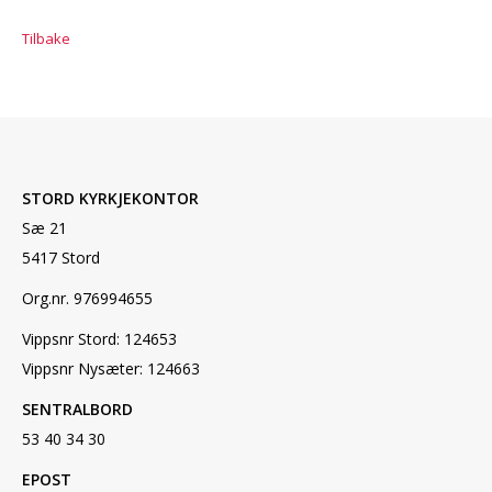
Tilbake
STORD KYRKJEKONTOR
Sæ 21
5417 Stord
Org.nr. 976994655
Vippsnr Stord: 124653
Vippsnr Nysæter: 124663
SENTRALBORD
53 40 34 30
EPOST